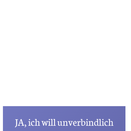
Über 40?
Komm
in mein Webinar
"Wechseljahre & Prävention..."
BALANCE
Mehr Info
NIGHT
Erfahre als Erste, wann der nächste
Termin ist und trage dich auf die
Warteliste ein
JA, ich will unverbindlich