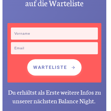
auf die Warteliste
WARTELISTE
Du erhältst als Erste weitere Infos zu
unserer nächsten Balance Night.