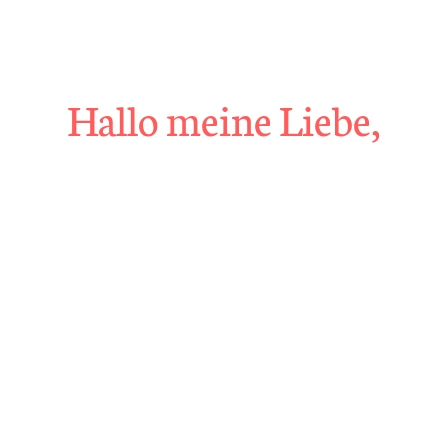
Über 40?
Komm
in mein Webinar
"Wechseljahre & Prävention..."
Hallo meine Liebe,
Mehr Info