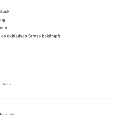
druck
ung
onen
 es oxidativen Stress bekämpft
 hast.