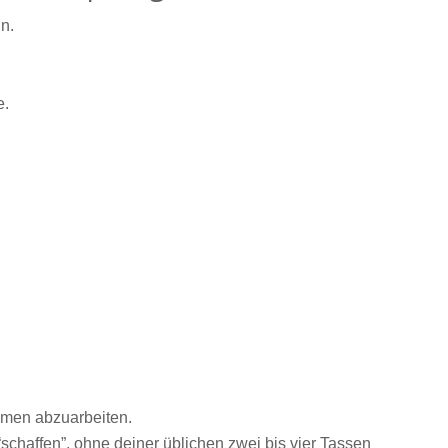
n.
e.
Themen abzuarbeiten.
schaffen”, ohne deiner üblichen zwei bis vier Tassen