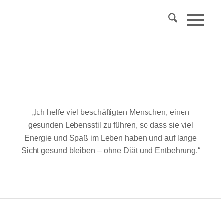
Über 40?
Komm
in mein Webinar
"Wechseljahre & Prävention..."
Mehr Info
„Ich helfe viel beschäftigten Menschen, einen
gesunden Lebensstil zu führen, so dass sie viel
Energie und Spaß im Leben haben und auf lange
Sicht gesund bleiben – ohne Diät und Entbehrung.“