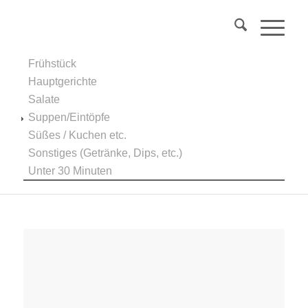
Über 40?
Komm
in mein Webinar
"Wechseljahre & Prävention..."
Frühstück
Mehr Info
Hauptgerichte
Salate
Suppen/Eintöpfe
Süßes / Kuchen etc.
Sonstiges (Getränke, Dips, etc.)
Unter 30 Minuten