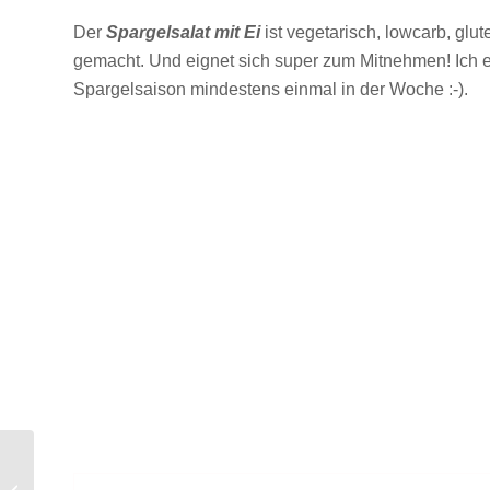
Der
Spargelsalat mit Ei
ist vegetarisch, lowcarb, glut
gemacht. Und eignet sich super zum Mitnehmen! Ich e
Spargelsaison mindestens einmal in der Woche :-).
Weniger Zucker – 7