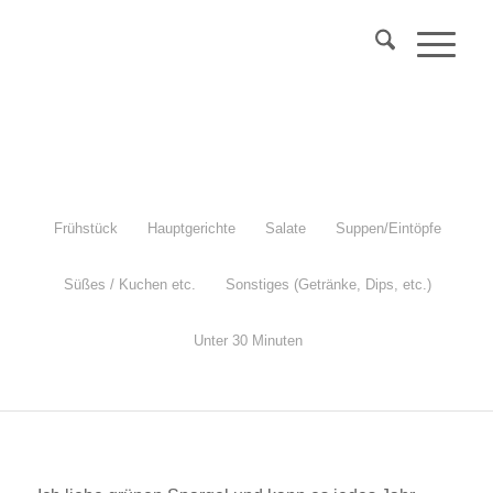
Über 40?
Komm
in mein Webinar
"Wechseljahre & Prävention..."
Mehr Info
Frühstück
Hauptgerichte
Salate
Suppen/Eintöpfe
Süßes / Kuchen etc.
Sonstiges (Getränke, Dips, etc.)
Grüner Spargelsalat
Unter 30 Minuten
mit Kartoffeln, Erbsen, Gurke und Radieschen