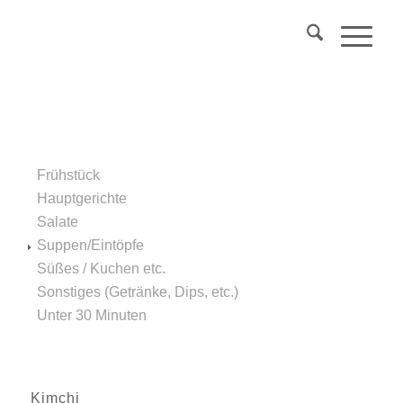
Über 40?
Komm
in mein Webinar
"Wechseljahre & Prävention..."
Mehr Info
Frühstück
Hauptgerichte
Salate
Suppen/Eintöpfe
Süßes / Kuchen etc.
Sonstiges (Getränke, Dips, etc.)
Unter 30 Minuten
Kimchi