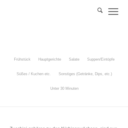
Über 40?
Komm
in mein Webinar
"Wechseljahre & Prävention..."
Mehr Info
Frühstück
Hauptgerichte
Salate
Suppen/Eintöpfe
Süßes / Kuchen etc.
Sonstiges (Getränke, Dips, etc.)
Zucchinisuppe mit Brokkoli und Spinat
Unter 30 Minuten
vegan, glutenfrei, einfach und schnell gemacht