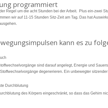
gung programmiert
 der Regel um die acht Stunden bei der Arbeit. Plus ein-zwei S
men wir auf 11-15 Stunden Sitz-Zeit am Tag. Das hat Auswirku
nausgehen.
Bewegungsimpulsen kann es zu fo
auch
offwechselvorgänge sind darauf angelegt, Energie und Sauerstof
Stoffwechselvorgänge degenerieren. Ein unbewegter sitzende
kte Durchblutung
Durchblutung des Körpers eingeschränkt, so dass das Gehirn nich