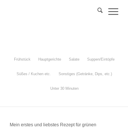
Über 40?
Komm
in mein Webinar
"Wechseljahre & Prävention..."
Mehr Info
Frühstück
Hauptgerichte
Salate
Suppen/Eintöpfe
Süßes / Kuchen etc.
Sonstiges (Getränke, Dips, etc.)
Grüner Spargelsalat mit Ei
Unter 30 Minuten
vegetarisch, glutenfrei, einfach und schnell gemacht
Mein erstes und liebstes Rezept für grünen