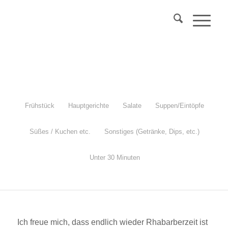
Über 40?
Komm
in mein Webinar
"Wechseljahre & Prävention..."
Mehr Info
Frühstück
Hauptgerichte
Salate
Suppen/Eintöpfe
Süßes / Kuchen etc.
Sonstiges (Getränke, Dips, etc.)
Rhabarberkuchen
Unter 30 Minuten
glutenfrei, ketofreundlich
Ich freue mich, dass endlich wieder Rhabarberzeit ist