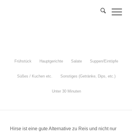
Über 40?
Komm
in mein Webinar
"Wechseljahre & Prävention..."
Mehr Info
Frühstück
Hauptgerichte
Salate
Suppen/Eintöpfe
Süßes / Kuchen etc.
Sonstiges (Getränke, Dips, etc.)
Curry-Hirse-Salat
Unter 30 Minuten
vegan, glutenfrei, einfach und schnell gemacht
Hirse ist eine gute Alternative zu Reis und nicht nur