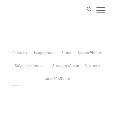
Über 40?
Komm
in mein Webinar
"Wechseljahre & Prävention..."
Mehr Info
Frühstück
Hauptgerichte
Salate
Suppen/Eintöpfe
Süßes / Kuchen etc.
Sonstiges (Getränke, Dips, etc.)
Champignonragout
Unter 30 Minuten
mit Rosenkohl, Rotwein, Oliven und Kräutern. Vegan und
lowcarb.