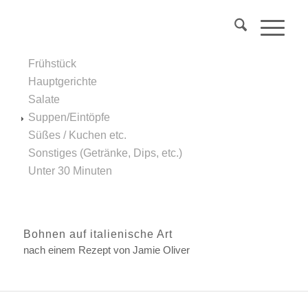
Über 40?
Komm
in mein Webinar
"Wechseljahre & Prävention..."
Frühstück
Mehr Info
Hauptgerichte
Salate
Suppen/Eintöpfe
Süßes / Kuchen etc.
Sonstiges (Getränke, Dips, etc.)
Unter 30 Minuten
Bohnen auf italienische Art
nach einem Rezept von Jamie Oliver