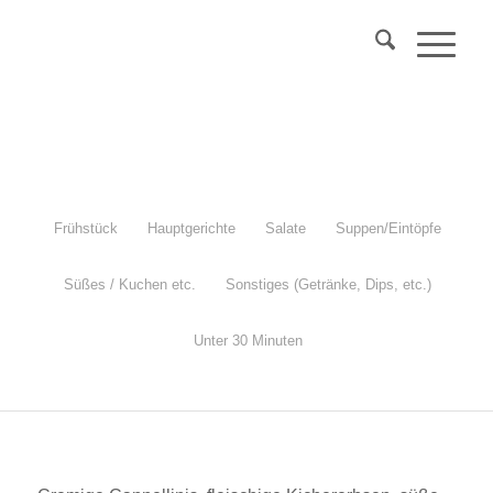
Über 40?
Komm
in mein Webinar
"Wechseljahre & Prävention..."
Mehr Info
Frühstück
Hauptgerichte
Salate
Suppen/Eintöpfe
Süßes / Kuchen etc.
Sonstiges (Getränke, Dips, etc.)
Bohnen, Linsen und Kichererbsen
Unter 30 Minuten
Wie du Hülsenfrüchte bekömmlich zubereitest