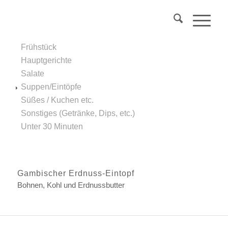
Über 40?
Komm
in mein Webinar
"Wechseljahre & Prävention..."
Frühstück
Mehr Info
Hauptgerichte
Salate
Suppen/Eintöpfe
Süßes / Kuchen etc.
Sonstiges (Getränke, Dips, etc.)
Unter 30 Minuten
Gambischer Erdnuss-Eintopf
Bohnen, Kohl und Erdnussbutter