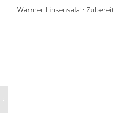
Warmer Linsensalat: Zuberei
Tomaten mit
Schafskäse