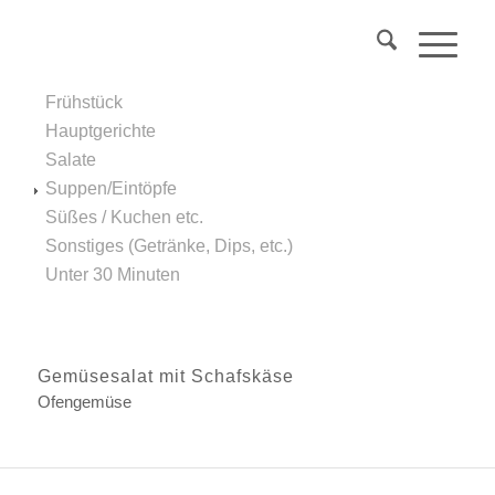
Über 40?
Komm
in mein Webinar
"Wechseljahre & Prävention..."
Frühstück
Mehr Info
Hauptgerichte
Salate
Suppen/Eintöpfe
Süßes / Kuchen etc.
Sonstiges (Getränke, Dips, etc.)
Unter 30 Minuten
Gemüsesalat mit Schafskäse
Ofengemüse