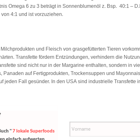
nis Omega 6 zu 3 beträgt in Sonnenblumenöl z. Bsp. 40:1 – D.h
 von 4:1 und ist vorzuziehen.
in Milchprodukten und Fleisch von grasgefütterten Tieren vorkom
härten. Transfette fördern Entzündungen, verhindern die Nutzu
ransfette sind nicht nur in der Margarine enthalten, sondern in 
s, Panaden auf Fertigprodukten, Trockensuppen und Mayonnais
f jeden Fall gesünder. In den USA sind industrielle Transfette 
?
Buch "
7 lokale Superfoods
sen einfach aufwerten