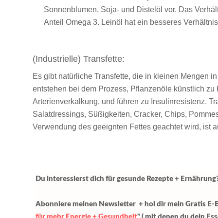
Sonnenblumen, Soja- und Distelöl vor. Das Verhält
Anteil Omega 3. Leinöl hat ein besseres Verhältnis
(Industrielle) Transfette:
Es gibt natürliche Transfette, die in kleinen Mengen 
entstehen bei dem Prozess, Pflanzenöle künstlich zu 
Arterienverkalkung, und führen zu Insulinresistenz. T
Salatdressings, Süßigkeiten, Cracker, Chips, Pomme
Verwendung des geeignten Fettes geachtet wird, ist au
Du interessierst dich für gesunde Rezepte + Ernährung
Abonniere meinen Newsletter + hol dir mein Gratis E-
für mehr Energie + Gesundheit
" ( mit denen du dein Es