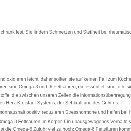
hrank fest. Sie lindern Schmerzen und Steifheit bei rheumatisch
und oxidieren leicht, daher sollten sie auf keinen Fall zum K
äuren sind Omega-3 und -6 Fettsäuren, die essentiell sind, d.
offe, die zwischen unseren Zellen die Informationsübertragung 
es Herz-Kreislauf-Systems, der Sehkraft und des Gehirns.
onhaushalt positiv, reduzieren Stresshormone und helfen bei 
zu Omega-3 Fettsäuren im Körper. Ein unausgewogenes Verhältn
ist die Omega-6 Zufuhr viel zu hoch: Omega-6 Fettsäuren kommen