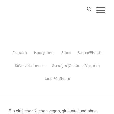
Über 40?
Komm
in mein Webinar
"Wechseljahre & Prävention..."
Mehr Info
Frühstück
Hauptgerichte
Salate
Suppen/Eintöpfe
Süßes / Kuchen etc.
Sonstiges (Getränke, Dips, etc.)
Apfelkuchen mit Mürbeteig
Unter 30 Minuten
vegan, glutenfrei, zuckerfrei, einfach und schnell gemacht
Ein einfacher Kuchen vegan, glutenfrei und ohne